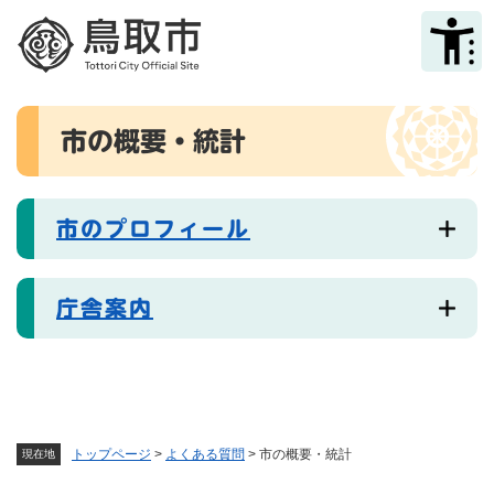
ペ
メニューを飛ばして本文へ
ー
ジ
の
先
本
頭
市の概要・統計
文
で
す
。
市のプロフィール
庁舎案内
トップページ
>
よくある質問
>
市の概要・統計
現在地