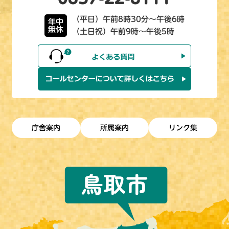
（平日）午前8時30分～午後6時
年中
無休
（土日祝）午前9時～午後5時
庁舎案内
所属案内
リンク集