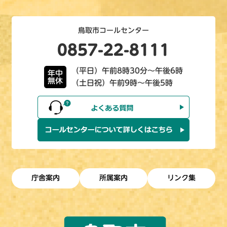
鳥取市コールセンター
0857-22-8111
（平日）午前8時30分～午後6時
年中
無休
（土日祝）午前9時～午後5時
庁舎案内
所属案内
リンク集