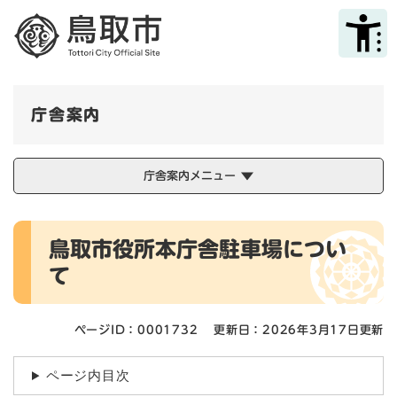
ペ
メニューを飛ばして本文へ
ー
ジ
の
先
頭
庁舎案内
で
す
。
庁舎案内メニュー
本
鳥取市役所本庁舎駐車場につい
文
て
ページID：0001732
更新日：2026年3月17日更新
ページ内目次