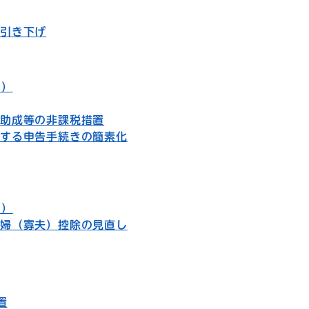
齢引き下げ
2）
る助成等の非課税措置
関する申告手続きの簡素化
1）
寡婦（寡夫）控除の見直し
置