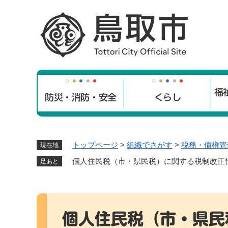
ペ
ー
ジ
の
先
頭
で
福
す
防災・消防・安全
くらし
。
トップページ
>
組織でさがす
>
税務・債権管
現在地
個人住民税（市・県民税）に関する税制改正
足あと
本
文
個人住民税（市・県民