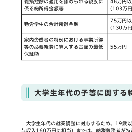
雑損控除の適用を認められる親族に
48万円
係る総所得金額等
(103万
75万円
勤労学生の合計所得金額
(130万
家内労働者の特例における事業所得
等の必要経費に算入する金額の最低
55万円
保証額
大学生年代の子等に関する
大学生年代の就業調整に対応するため、19歳以
与収入160万円に相当）までは、納税義務者が特