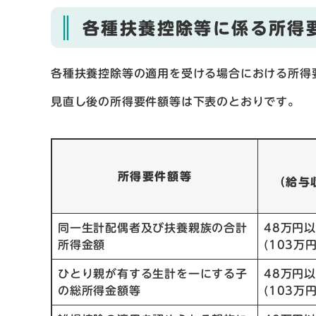
各種扶養控除等に係る所得
各種扶養控除等の適用を受ける場合における所得
見直し後の所得要件額等は下表のとおりです。
所得要件額等
（給与
同一生計配偶者及び扶養親族の合計
48万円
所得金額
(103万
ひとり親が有する生計を一にする子
48万円
の総所得金額等
(103万