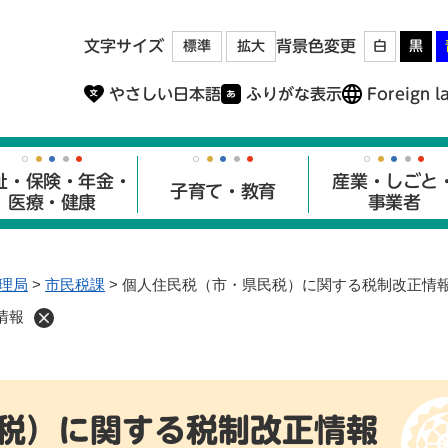
メニューを飛ばして本文へ
文字サイズ
背景色変更
標準
拡大
白
黒
やさしい日本語
ふりがな表示
Foreign l
祉・保険・年金・
産業・しごと
子育て・教育
医療・健康
事業者
理局
>
市民税課
>
個人住民税（市・県民税）に関する税制改正情
情報
税）に関する税制改正情報