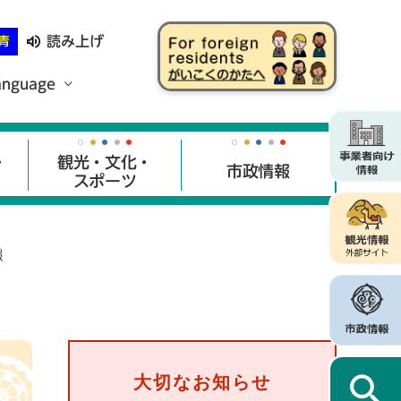
読み上げ
青
anguage
・
観光・文化・
市政情報
スポーツ
報
大切なお知らせ