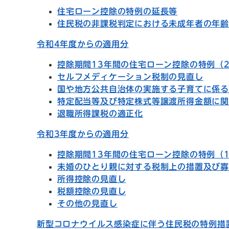
住宅ローン控除の特例の延長等
住民税の非課税判定における未成年者の年
令和4年度からの適用分
控除期間13年間の住宅ローン控除の特例（
セルフメディケーション税制の見直し
国や地方公共自治体の実施する子育てに係
特定配当等及び特定株式等譲渡所得金額に
退職所得課税の適正化
令和3年度からの適用分
控除期間13年間の住宅ローン控除の特例（
未婚のひとり親に対する税制上の措置及び
所得控除の見直し
税額控除の見直し
その他の見直し
新型コロナウイルス感染症に伴う住民税の特例措