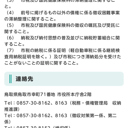
（3） 市税及び国民健康保険料の滞納整理に関するこ
と。
（4） 前号に掲げるもの以外の債権に係る徴収困難事案
の滞納整理に関すること。
（5） 市税及び国民健康保険料の徴収の嘱託及び受託に
関すること。
（6） 納税及び納付思想の普及並びに納税貯蓄組合に関
すること。
（7） 市税の納税に係る証明（軽自動車税に係る継続検
査用納税証明を除く。）及び市税につき滞納処分を受けた
ことがないことの証明に関すること。
連絡先
鳥取県鳥取市幸町71番地 市役所本庁舎2階
Tel：0857-30-8162、8163
（
税務・債権管理局 収納
推進課
）
Tel：0857-30-8162、8163
（
徴収対策第一係、第二
係
）