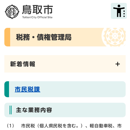
ペ
メニューを飛ばして本文へ
ー
ジ
の
先
本
頭
税務・債権管理局
文
で
す
。
新着情報
市民税課
主な業務内容
（1） 市民税（個人県民税を含む。）、軽自動車税、市