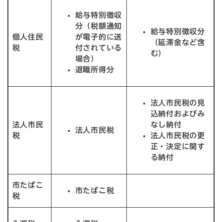
給与特別徴収
分（税額通知
給与特別徴収分
個人住民
が電子的に送
（延滞金など含
税
付されている
む）
場合）
退職所得分
法人市民税の見
込納付およびみ
法人市民
なし納付
法人市民税
税
法人市民税の更
正・決定に関す
る納付
市たばこ
市たばこ税
税