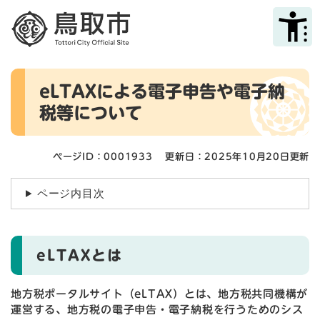
ペ
メニューを飛ばして本文へ
ー
ジ
の
先
本
頭
eLTAXによる電子申告や電子納
文
で
税等について
す
。
ページID：0001933
更新日：2025年10月20日更新
ページ内目次
eLTAXとは
地方税ポータルサイト（eLTAX）とは、地方税共同機構が
運営する、地方税の電子申告・電子納税を行うためのシス