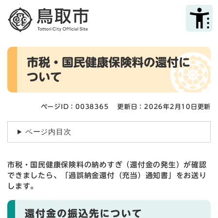
ペ
メニューを飛ばして本文へ
ー
ジ
の
先
本
頭
市税・国民健康保険料の還付に
文
で
ついて
す
。
ページID：0038365
更新日：2026年2月10日更新
ページ内目次
市税・国民健康保険料の納めすぎ（還付金の発生）が確認
できましたら、「過誤納金還付（充当）通知書」をお送り
します。
還付金の振込先について