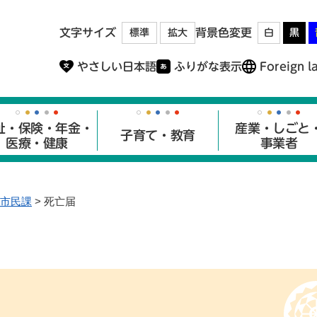
メニューを飛ばして本文へ
文字サイズ
背景色変更
標準
拡大
白
黒
やさしい日本語
ふりがな表示
Foreign l
祉・保険・年金・
産業・しごと
子育て・教育
医療・健康
事業者
市民課
>
死亡届