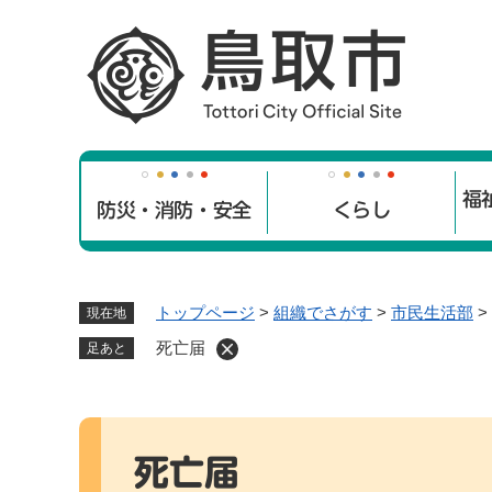
ペ
ー
ジ
の
先
頭
で
福
す
防災・消防・安全
くらし
。
トップページ
>
組織でさがす
>
市民生活部
>
現在地
死亡届
足あと
本
文
死亡届