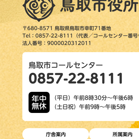
〒680-8571 鳥取県鳥取市幸町71番地
Tel：0857-22-8111（代表／コールセンター番
法人番号：9000020312011
鳥取市コールセンター
0857-22-8111
年中
（平日）午前8時30分～午後6時
無休
（土日祝）午前9時～午後5時
庁舎案内
所属案内