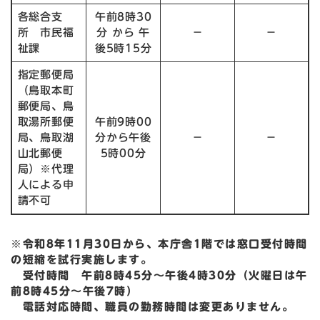
各総合支
午前8時30
所 市民福
分 から 午
－
－
祉課
後5時15分
指定郵便局
（鳥取本町
郵便局、鳥
取湯所郵便
午前9時00
局、鳥取湖
分から午後
－
－
山北郵便
5時00分
局）※代理
人による申
請不可
※令和8年11月30日から、本庁舎1階では窓口受付時間
の短縮を試行実施します。
受付時間 午前8時45分〜午後4時30分（火曜日は午
前8時45分〜午後7時）
電話対応時間、職員の勤務時間は変更ありません。