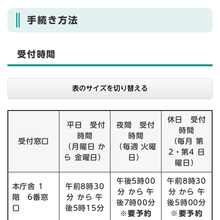
手続き方法
受付時間
表のサイズを切り替える
休日 受付
平日 受付
夜間 受付
時間
時間
時間
受付窓口
（毎月 第
（月曜日 か
（毎週 火曜
2・第4 日
ら 金曜日）
日）
曜日）
午後5時00
午前8時30
本庁舎 1
午前8時30
分 から 午
分 から 午
階 6番窓
分 から 午
後7時00分
後5時00分
口
後5時15分
※要予約
※要予約