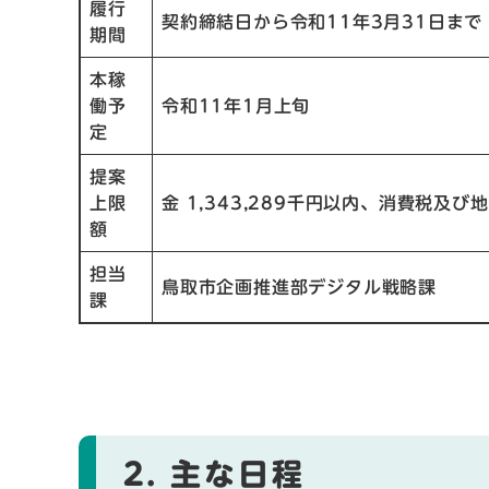
履行
契約締結日から令和11年3月31日まで
期間
本稼
働予
令和11年1月上旬
定
提案
上限
金 1,343,289千円以内、消費税及
額
担当
鳥取市企画推進部デジタル戦略課
課
2. 主な日程