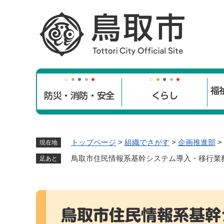
ペ
ー
ジ
の
先
頭
で
福
す
防災・消防・安全
くらし
。
トップページ
>
組織でさがす
>
企画推進部
>
現在地
鳥取市住民情報系基幹システム導入・移行業
足あと
本
文
鳥取市住民情報系基幹