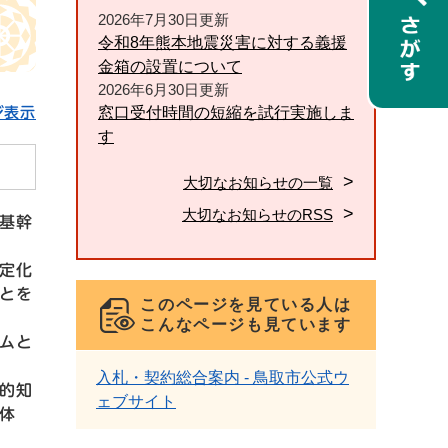
2026年7月30日更新
令和8年熊本地震災害に対する義援
金箱の設置について
2026年6月30日更新
窓口受付時間の短縮を試行実施しま
ジ表示
す
大切なお知らせの一覧
大切なお知らせのRSS
基幹
定化
とを
このページを見ている人は
こんなページも見ています
ムと
入札・契約総合案内 - 鳥取市公式ウ
的知
ェブサイト
体