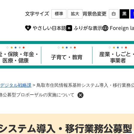
メニューを飛ばして本文へ
文字サイズ
背景色変更
標準
拡大
白
黒
やさしい日本語
ふりがな表示
Foreign l
祉・保険・年金・
産業・しごと
子育て・教育
医療・健康
事業者
デジタル戦略課
>
鳥取市住民情報系基幹システム導入・移行業務
務公募型プロポーザルの実施について
システム導入・移行業務公募型