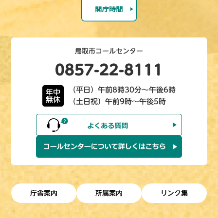
鳥取市コールセンター
0857-22-8111
（平日）午前8時30分～午後6時
年中
無休
（土日祝）午前9時～午後5時
庁舎案内
所属案内
リンク集