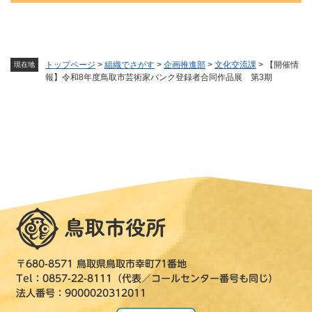
トップページ
>
組織でさがす
>
企画推進部
>
文化交流課
>
【開催情
現在地
報】令和8年度鳥取市芸術家バンク登録者合同作品展 第3期
〒680-8571 鳥取県鳥取市幸町71番地
Tel：0857-22-8111（代表／コールセンター番号も同じ）
法人番号：9000020312011