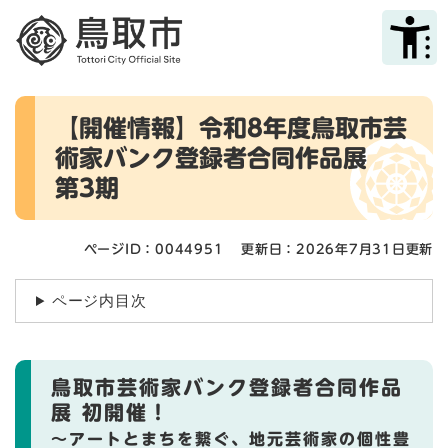
ペ
メニューを飛ばして本文へ
ー
ジ
の
先
本
頭
【開催情報】令和8年度鳥取市芸
文
で
術家バンク登録者合同作品展
す
。
第3期
ページID：0044951
更新日：2026年7月31日更新
ページ内目次
鳥取市芸術家バンク登録者合同作品
展 初開催！
〜アートとまちを繋ぐ、地元芸術家の個性豊