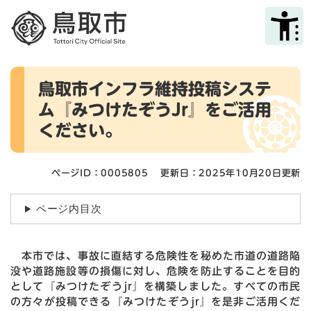
ペ
メニューを飛ばして本文へ
ー
ジ
の
先
本
頭
鳥取市インフラ維持投稿システ
文
で
ム『みつけたぞうJr』をご活用
す
。
ください。
ページID：0005805
更新日：2025年10月20日更新
ページ内目次
本市では、事故に直結する危険性を秘めた市道の道路陥
没や道路施設等の損傷に対し、危険を防止することを目的
として『みつけたぞうjr』を構築しました。すべての市民
の方々が投稿できる『みつけたぞうjr』を是非ご活用くだ