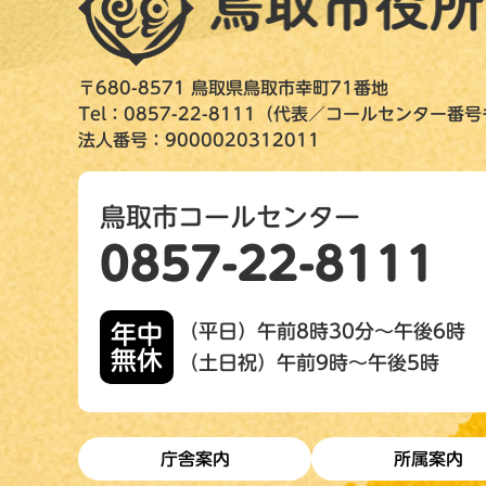
〒680-8571 鳥取県鳥取市幸町71番地
Tel：0857-22-8111（代表／コールセンター番
法人番号：9000020312011
鳥取市コールセンター
0857-22-8111
年中
（平日）午前8時30分～午後6時
無休
（土日祝）午前9時～午後5時
庁舎案内
所属案内