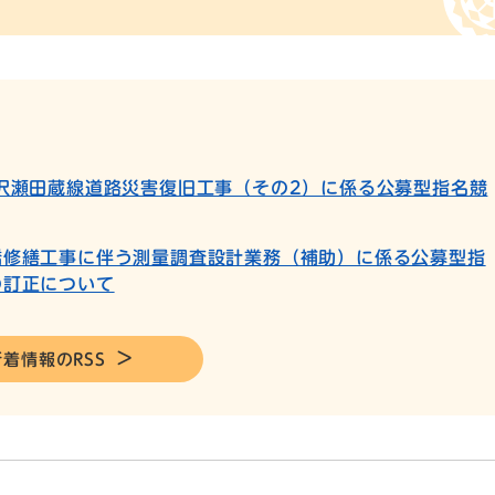
沢瀬田蔵線道路災害復旧工事（その2）に係る公募型指名競
橋修繕工事に伴う測量調査設計業務（補助）に係る公募型指
の訂正について
新着情報のRSS