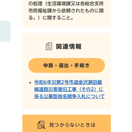
の処理（生活環境課又は各総合支所
市民福祉課から依頼されたものに限
る。）に関すること。
関連情報
申請・届出・手続き
令和6年災第2号市道金沢瀬田蔵
線道路災害復旧工事（その2）に
係る公募型指名競争入札について
見つからないときは