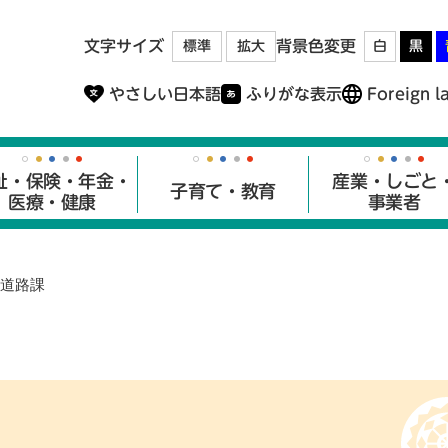
メニューを飛ばして本文へ
文字サイズ
背景色変更
標準
拡大
白
黒
やさしい日本語
ふりがな表示
Foreign l
祉・保険・年金・
産業・しごと
子育て・教育
医療・健康
事業者
道路課