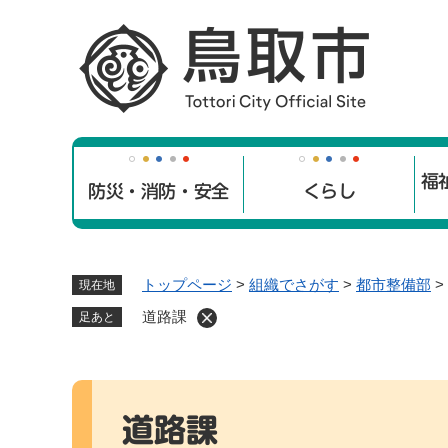
ペ
ー
ジ
の
先
頭
で
福
す
防災・消防・安全
くらし
。
トップページ
>
組織でさがす
>
都市整備部
>
現在地
道路課
足あと
本
文
道路課