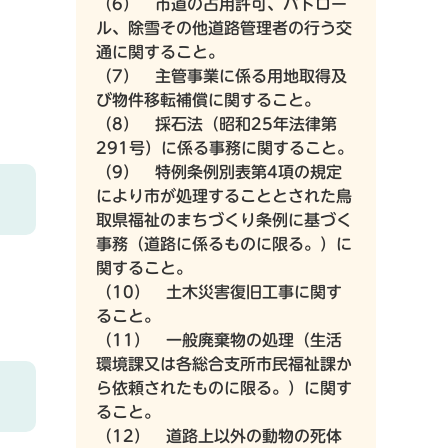
（6） 市道の占用許可、パトロー
ル、除雪その他道路管理者の行う交
通に関すること。
（7） 主管事業に係る用地取得及
び物件移転補償に関すること。
（8） 採石法（昭和25年法律第
291号）に係る事務に関すること。
（9） 特例条例別表第4項の規定
により市が処理することとされた鳥
取県福祉のまちづくり条例に基づく
事務（道路に係るものに限る。）に
関すること。
（10） 土木災害復旧工事に関す
ること。
（11） 一般廃棄物の処理（生活
環境課又は各総合支所市民福祉課か
ら依頼されたものに限る。）に関す
ること。
（12） 道路上以外の動物の死体