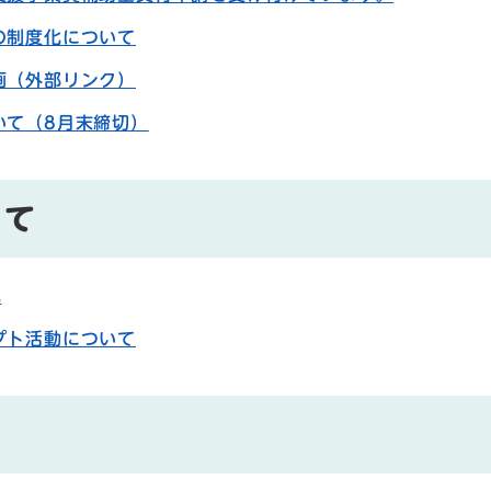
の制度化について
画（外部リンク）
いて（8月末締切）
いて
況
プト活動について
て