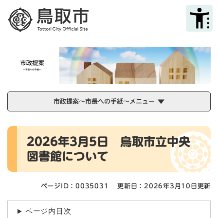
ペ
メニューを飛ばして本文へ
ー
ジ
の
先
頭
で
す
。
市政提案～市長への手紙～メニュー
本
2026年3月5日 鳥取市立中央
文
図書館について
ページID：0035031
更新日：2026年3月10日更新
ページ内目次