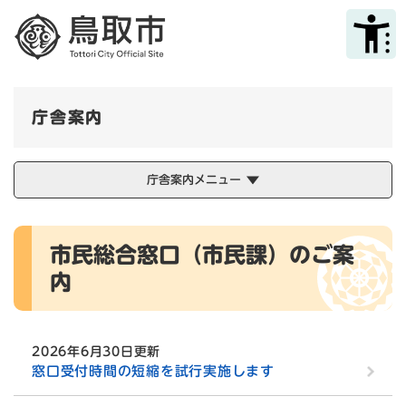
ペ
メニューを飛ばして本文へ
ー
ジ
の
先
頭
庁舎案内
で
す
。
庁舎案内メニュー
本
市民総合窓口（市民課）のご案
文
内
2026年6月30日更新
窓口受付時間の短縮を試行実施します