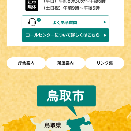
（平日）午前8時30分～午後6時
年中
無休
（土日祝）午前9時～午後5時
庁舎案内
所属案内
リンク集