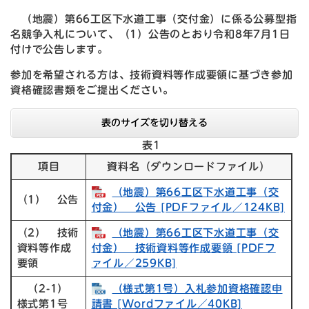
（地震）第66工区下水道工事（交付金）に係る公募型指
名競争入札について、（1）公告のとおり令和8年7月1日
付けで公告します。
参加を希望される方は、技術資料等作成要領に基づき参加
資格確認書類をご提出ください。
表のサイズを切り替える
表1
項目
資料名（ダウンロードファイル）
（地震）第66工区下水道工事（交
（1） 公告
付金） 公告 [PDFファイル／124KB]
（2） 技術
（地震）第66工区下水道工事（交
資料等作成
付金） 技術資料等作成要領 [PDFフ
要領
ァイル／259KB]
（2-1）
（様式第1号）入札参加資格確認申
様式第1号
請書 [Wordファイル／40KB]