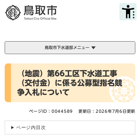
ペ
メニューを飛ばして本文へ
ー
ジ
の
先
頭
で
鳥取市下水道部メニュー
す
。
本
（地震）第66工区下水道工事
文
（交付金）に係る公募型指名競
争入札について
ページID：0044589
更新日：2026年7月6日更新
ページ内目次