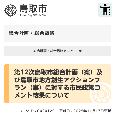
ペ
メニューを飛ばして本文へ
ー
ジ
の
先
頭
総合計画・総合戦略
で
す
。
総合計画・総合戦略メニュー
本
第12次鳥取市総合計画（案）及
文
び鳥取市地方創生アクションプ
ラン（案）に対する市民政策コ
メント結果について
ページID：0020120
更新日：2025年11月17日更新