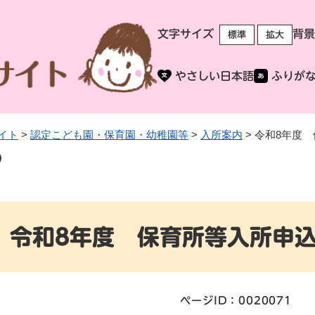
メニューを飛ばして本文へ
文字サイズ
背景
標準
拡大
やさしい日本語
ふりが
イト
>
認定こども園・保育園・幼稚園等
>
入所案内
>
令和8年度
令和8年度 保育所等入所申
ページID：0020071