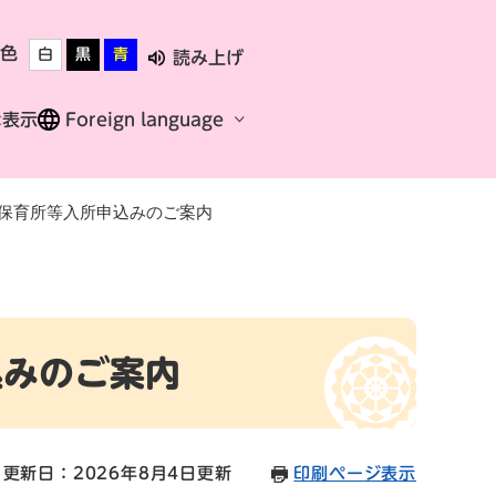
色
白
黒
青
読み上げ
な表示
Foreign language
 保育所等入所申込みのご案内
込みのご案内
更新日：2026年8月4日更新
印刷ページ表示