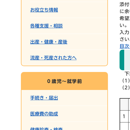
添付
お役立ち情報
に余
希望
い。
各種支援・相談
入力
さい
出産・健康・産後
目次
流産・死産された方へ
下記
（1
０歳児～就学前
（2
手続き・届出
医療費の助成
1
健康診査・検査