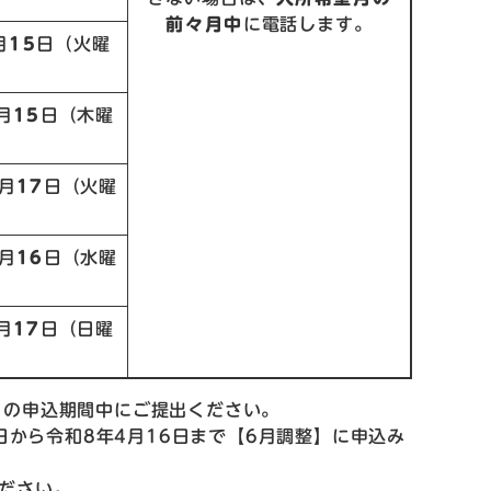
前々月中
に電話します。
月
15
日（火曜
月
15
日（木曜
月
17
日（火曜
月
16
日（水曜
月
17
日（日曜
月の申込期間中にご提出ください。
日から令和8年4月16日まで【6月調整】に申込み
ださい。