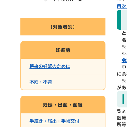
目次
【対象者別】
と
令和
※電
妊娠前
※転
令
将来の妊娠のために
申込
に余
※メ
不妊・不育
があ
妊娠・出産・産後
きょ
医療
手続き・届出・手帳交付
所等