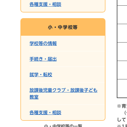
各種支援・相談
小・中学校等
学校等の情報
手続き・届出
就学・転校
放課後児童クラブ・放課後子ども
教室
※育
各種支援・相談
（例
して
小・中学校等の一覧
※1