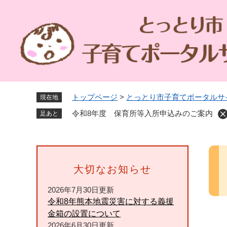
ペ
ー
ジ
の
先
頭
で
す
トップページ
>
とっとり市子育てポータルサ
現在地
。
令和8年度 保育所等入所申込みのご案内
足あと
本
文
大切なお知らせ
2026年7月30日更新
令和8年熊本地震災害に対する義援
金箱の設置について
2026年6月30日更新