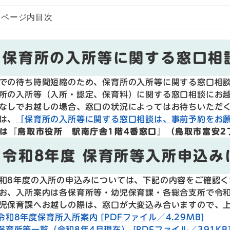
ページ内目次
保育所の入所等に関する窓口相
での待ち時間短縮のため、保育所の入所等に関する窓口相
所の入所等（入所・認定、保育料）に関する窓口相談にお
なしでお越しの場合、窓口の状況によってはお待ちいただ
は、
「保育所の入所等に関する窓口相談は、事前予約をお
は『鳥取市役所 駅南庁舎1階4番窓口』（鳥取市富安2丁
令和8年度 保育所等入所申込み
8年度の入所の申込みについては、下記の内容をご確認く
、入所案内は各保育所等・幼児保育課・各総合支所で令和
保育課へお越しの際は、窓口が大変込み合いますので、上
令和8年度保育所入所案内 [PDFファイル／4.29MB]
保育所等一覧（令和8年4月現在） [PDFファイル／391KB