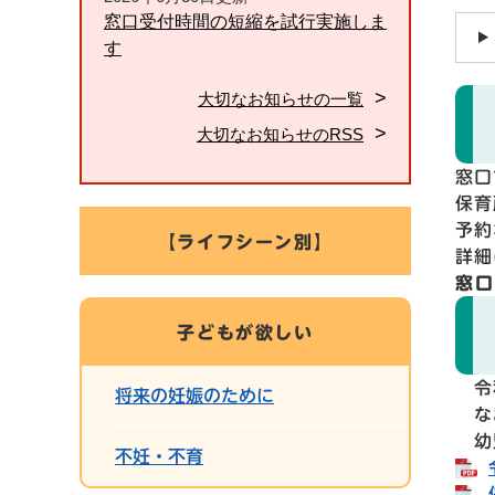
窓口受付時間の短縮を試行実施しま
す
大切なお知らせの一覧
大切なお知らせのRSS
窓口
保育
予約
【ライフシーン別】
詳細
窓口
子どもが欲しい
令和
将来の妊娠のために
なお
幼児
不妊・不育