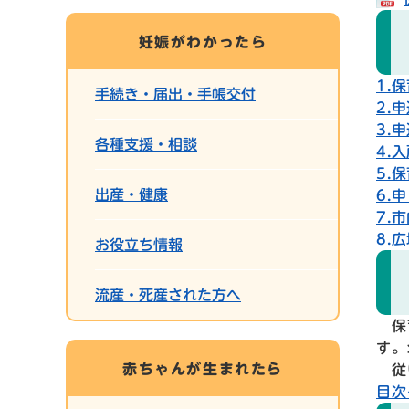
妊娠がわかったら
1.
手続き・届出・手帳交付
2.
3.
各種支援・相談
4.
5.
出産・健康
6.
7.
8.
お役立ち情報
流産・死産された方へ
保育
す。
赤ちゃんが生まれたら
従い
目次