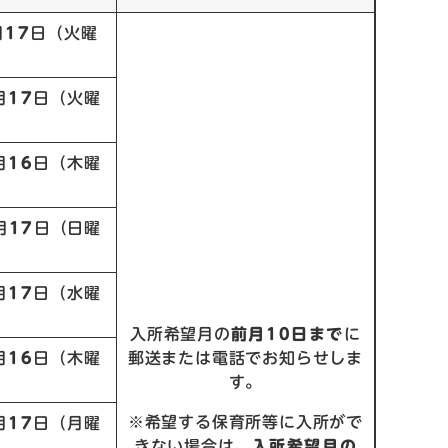
月
17
日（火曜
月
17
日（火曜
月
16
日（木曜
月
17
日（日曜
月
17
日（水曜
入所希望月の
前月10日まで
に
月
16
日（木曜
郵送または電話でお知らせしま
す。
※希望する保育所等に入所がで
月
17
日（月曜
きない場合は、
入所希望月の