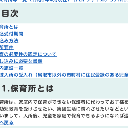
目次
保育所とは
申込受付期間
申込み方法
入所要件
保育の必要性の認定について
申し込みに必要な書類
市内施設一覧
広域入所の受入れ（鳥取市以外の市町村に住民登録のある児
1.保育所とは
所は、家庭内で保育ができない保護者に代わってお子様を
幼児教育を受けさせたい、集団生活に慣れさせたいなどと
まして、入所後、児童を家庭で保育できるようになれば退
へ戻る