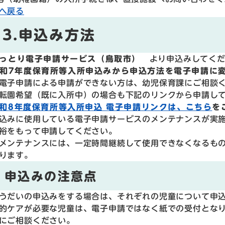
へ戻る
3.申込み方法
っとり電子申請サービス（鳥取市）
より申込みしてく
7年度保育所等入所申込みから申込方法を電子申請に
子申請による申請ができない方は、幼児保育課にご相談
園希望（既に入所中）の場合も下記のリンクから申請し
和8年度保育所等入所申込 電子申請リンクは、こちら
を
みに使用している電子申請サービスのメンテナンスが実施
裕をもって申請してください。
ンテナンスには、一定時間継続して使用できなくなるもの
ります。
申込みの注意点
うだいの申込みをする場合は、それぞれの児童について申
的ケアが必要な児童は、電子申請ではなく紙での受付とな
にご相談ください。