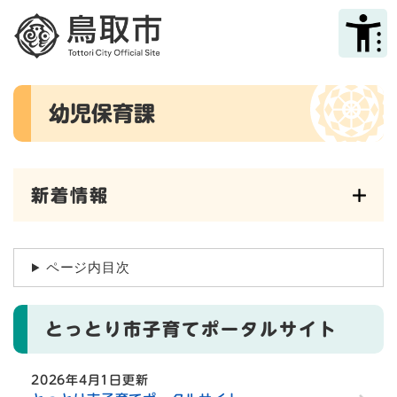
ペ
メニューを飛ばして本文へ
ー
ジ
の
先
本
頭
幼児保育課
文
で
す
。
新着情報
ページ内目次
とっとり市子育てポータルサイト
2026年4月1日更新