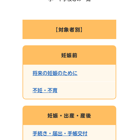
【対象者別】
妊娠前
将来の妊娠のために
不妊・不育
妊娠・出産・産後
手続き・届出・手帳交付