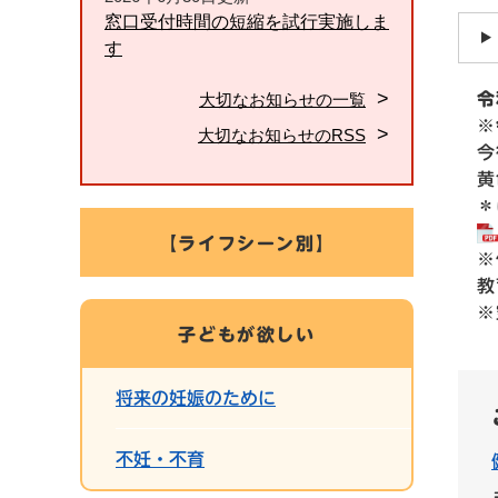
窓口受付時間の短縮を試行実施しま
す
大切なお知らせの一覧
令
※
大切なお知らせのRSS
今後
黄色
＊は
【ライフシーン別】
※保
教育
※空
子どもが欲しい
将来の妊娠のために
不妊・不育