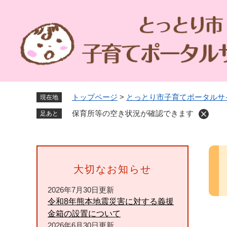
ペ
ー
ジ
の
先
頭
で
す
トップページ
>
とっとり市子育てポータルサ
現在地
。
保育所等の空き状況が確認できます
足あと
本
文
大切なお知らせ
2026年7月30日更新
令和8年熊本地震災害に対する義援
金箱の設置について
2026年6月30日更新