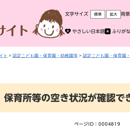
メニューを飛ばして本文へ
文字サイズ
背景
標準
拡大
やさしい日本語
ふりが
イト
>
認定こども園・保育園・幼稚園等
>
認定こども園・保育園
保育所等の空き状況が確認で
ページID：0004819