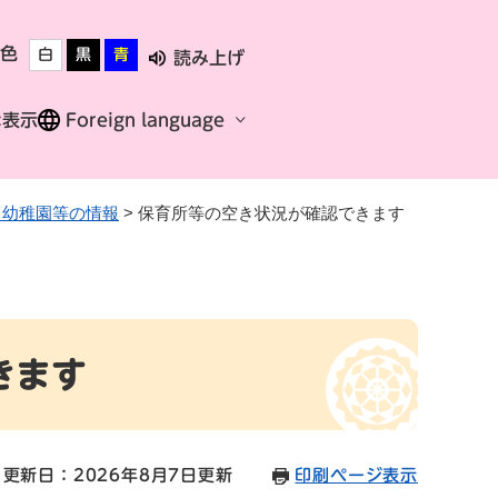
色
白
黒
青
読み上げ
な表示
Foreign language
・幼稚園等の情報
>
保育所等の空き状況が確認できます
きます
更新日：2026年8月7日更新
印刷ページ表示