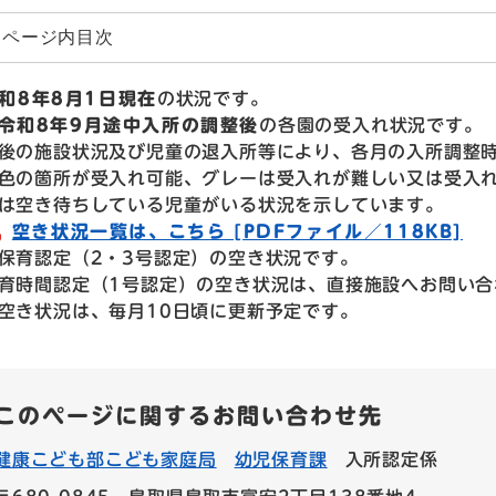
ページ内目次
和8年8月1日現在
の状況です。
令和8年9月途中入所の調整後
の各園の受入れ状況です。
の施設状況及び児童の退入所等により、各月の入所調整時
の箇所が受入れ可能、グレーは受入れが難しい又は受入れ
空き待ちしている児童がいる状況を示しています。
空き状況一覧は、こちら [PDFファイル／118KB]
育認定（2・3号認定）の空き状況です。
時間認定（1号認定）​の空き状況は、直接施設へお問い合
き状況は、毎月10日頃に更新予定です。
このページに関するお問い合わせ先
健康こども部こども家庭局
幼児保育課
入所認定係