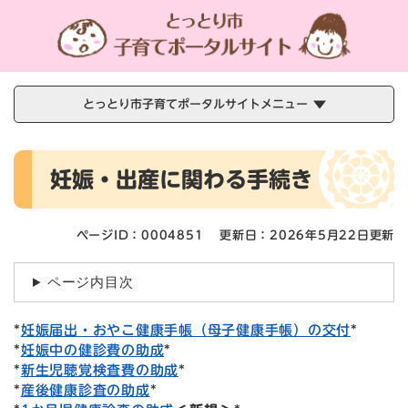
ペ
メニューを飛ばして本文へ
ー
ジ
の
先
頭
とっとり市子育てポータルサイトメニュー
で
す
本
。
妊娠・出産に関わる手続き
文
ページID：0004851
更新日：2026年5月22日更新
ページ内目次
*
妊娠届出・おやこ健康手帳（母子健康手帳）の交付
*
*
妊娠中の健診費の助成
*
*
新生児聴覚検査費の助成
*
*
産後健康診査の助成
*