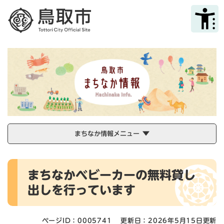
ペ
メニューを飛ばして本文へ
ー
ジ
の
先
頭
で
す
。
まちなか情報メニュー
本
まちなかベビーカーの無料貸し
文
出しを行っています
ページID：0005741
更新日：2026年5月15日更新