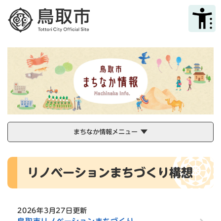
ペ
メニューを飛ばして本文へ
ー
ジ
の
先
頭
で
す
。
まちなか情報メニュー
本
リノベーションまちづくり構想
文
2026年3月27日更新