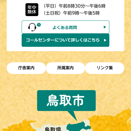
（平日）午前8時30分～午後6時
年中
無休
（土日祝）午前9時～午後5時
庁舎案内
所属案内
リンク集