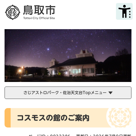
ペ
メニューを飛ばして本文へ
ー
ジ
の
先
頭
で
す
。
さじアストロパーク・佐治天文台Topメニュー
本
コスモスの館のご案内
文