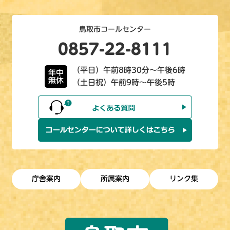
鳥取市コールセンター
0857-22-8111
（平日）午前8時30分～午後6時
年中
無休
（土日祝）午前9時～午後5時
庁舎案内
所属案内
リンク集