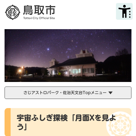
ペ
メニューを飛ばして本文へ
ー
ジ
の
先
頭
で
す
。
さじアストロパーク・佐治天文台Topメニュー
本
宇宙ふしぎ探検「月面Xを見よ
文
う」