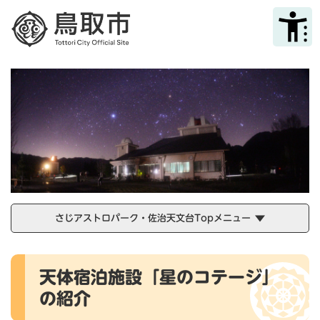
ペ
メニューを飛ばして本文へ
ー
ジ
の
先
頭
で
す
。
さじアストロパーク・佐治天文台Topメニュー
本
天体宿泊施設「星のコテージ」
文
の紹介