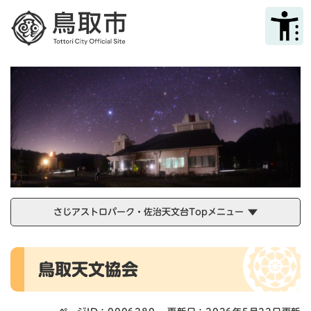
ペ
メニューを飛ばして本文へ
ー
ジ
の
先
頭
で
す
。
さじアストロパーク・佐治天文台Topメニュー
本
鳥取天文協会
文