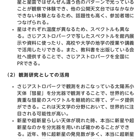
星と星雲ではぜんぜん違う色のパターンで光っている
ことが観察で体験でき、他の公開天文台ではなかなか
できない体験となるため、話題性も高く、参加者増に
つなげられる。
星はそれぞれ温度が異なるため、スペクトルも異な
る。さじアストロパークで写したスペクトルを館内展
示や資料に使ったり、高校や大学の地学の授業や講義
で活用したりできる。また、教科書を出版している会
社へ提供することで、さじアストロパークを全国に
PRできる。
（2）観測研究としての活用
さじアストロパークで観測をおこなっている太陽系小
天体「彗星」を分光器で観測することで、世界的にも
貴重な彗星のスペクトルを継続的に得て、データ提供
ができる。これは天文学の分野において、世界的に注
目される可能性が高い。
新星や超新星らしい天体が現れた時、本当に新星や超
新星なのかを分光器を用いれば確かめることができ
る。近年、特に超新星の発見数が多く、本当に超新星