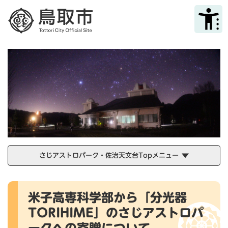
ペ
メニューを飛ばして本文へ
ー
ジ
の
先
頭
で
す
。
さじアストロパーク・佐治天文台Topメニュー
本
米子高専科学部から「分光器
文
TORIHIME」のさじアストロパ