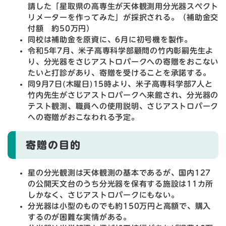
請した「星取県の高専生が天体観測用分光器スペクト
リメーターを作ってみた」が採択される。（補助金交
付額 約50万円）
同校は補助金を原資に、6月に初号機を製作。
令和5年7月、米子高専科学部顧問の竹内彰嗣先生よ
り、分光器をさじアストロパークへの寄贈をおこない
たいと打診があり、寄贈を受けることを承諾する。
同9月7日(木曜日)15時より、米子高専科学部7人と
竹内先生がさじアストロパークへ来館され、分光器の
テスト観測、職員への使用説明、さじアストロパーク
への寄贈がおこなわれる予定。
寄贈の目的
星の分光観測は天体観測の基本であるが、国内127
の公開天文台のうち分光器を保有する施設は11カ所
しかなく、さじアストロパークにもない。
分光器は小型のものでも約150万円と高額で、購入
するのが困難な実情がある。