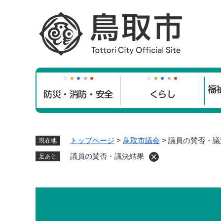
ペ
ー
ジ
の
先
頭
で
福
す
防災・消防・安全
くらし
。
トップページ
>
鳥取市議会
>
議員の賛否・議
現在地
議員の賛否・議決結果
足あと