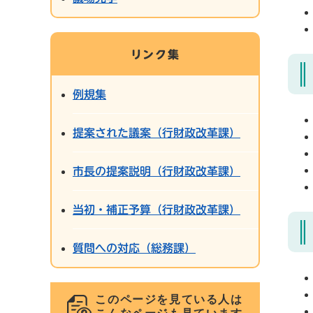
リンク集
例規集
提案された議案（行財政改革課）
市長の提案説明（行財政改革課）
当初・補正予算（行財政改革課）
質問への対応（総務課）
このページを見ている人は