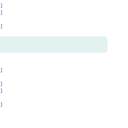
]
]
]
]
]
]
]