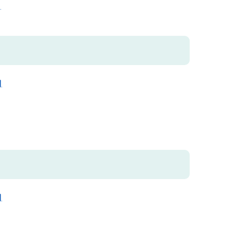
]
]
]