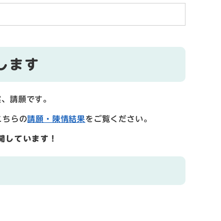
します
案、請願です。
こちらの
請願・陳情結果
をご覧ください。
開しています！