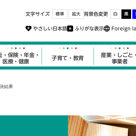
メニューを飛ばして本文へ
文字サイズ
背景色変更
標準
拡大
白
黒
やさしい日本語
ふりがな表示
Foreign l
祉・保険・年金・
産業・しごと
子育て・教育
医療・健康
事業者
決結果