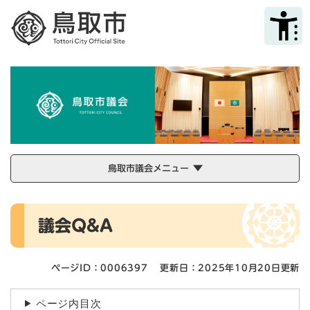
ペ
メニューを飛ばして本文へ
ー
ジ
の
先
頭
で
す
。
鳥取市議会メニュー
本
議会Q&A
文
ページID：0006397
更新日：2025年10月20日更新
ページ内目次