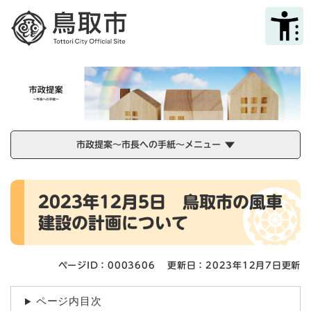
ペ
メニューを飛ばして本文へ
ー
ジ
の
先
頭
で
す
。
市政提案～市長への手紙～メニュー
本
2023年12月5日 鳥取市の風車
文
建設の計画について
ページID：0003606
更新日：2023年12月7日更新
ページ内目次