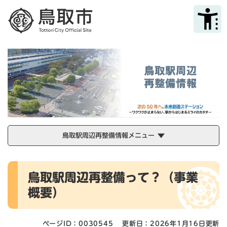
ペ
メニューを飛ばして本文へ
ー
ジ
の
先
頭
で
す
。
鳥取駅周辺再整備情報メニュー
本
鳥取駅周辺再整備って？（事業
文
概要）
ページID：0030545
更新日：2026年1月16日更新