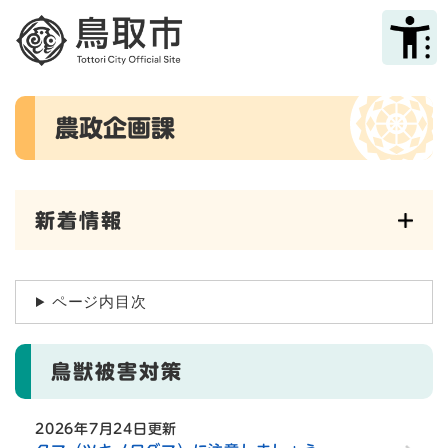
ペ
メニューを飛ばして本文へ
ー
ジ
の
先
本
頭
農政企画課
文
で
す
。
新着情報
ページ内目次
鳥獣被害対策
2026年7月24日更新