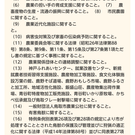
（6） 農業の担い手の育成支援に関すること。 （7） 農
畜産物の生産・流通の振興に関すること。 （8） 市民農園
に関すること。
（9） 農業近代化施設に関するこ
と。
（10） 病害虫対策及び家畜の伝染病予防に関すること。
（11） 農業委員会等に関する法律（昭和26年法律第88
号）第8条、第9条、第11条、第15条及び第27条第1項ただ
し書の規定に基づく事務に関すること。
（12） 農業関係団体との連絡調整に関すること。
（13） 神戸ふれあいセンター、就業改善センター、新規
就農者技術習得支援施設、農産物加工等施設、食文化体験施
設万葉の館、鹿野そば道場、鹿野おもしろ市場、鹿野ふるさ
と加工所、地域活性化施設、飯盛山荘、農産物集出荷作業
場、青谷町特産物加工販売施設、青谷町いかり原牧場、かち
べ伝承館及び鳥取クレー射撃場に関すること。
（14） 一般財団法人鳥取市農業公社に関すること。
（15） 有害鳥獣に関すること。
（16） 特例条例別表第26項及び第28項の規定により市が
処理することとされた鳥獣の保護及び管理並びに狩猟の適正
化に関する法律（平成14年法律第88号）並びに同表第27項