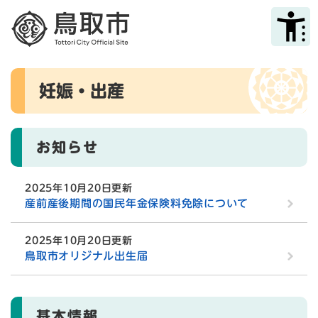
ペ
メニューを飛ばして本文へ
ー
ジ
の
先
本
頭
妊娠・出産
文
で
す
。
お知らせ
2025年10月20日更新
産前産後期間の国民年金保険料免除について
2025年10月20日更新
鳥取市オリジナル出生届
基本情報