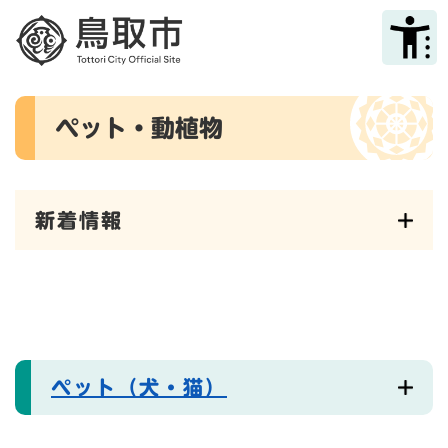
ペ
メニューを飛ばして本文へ
ー
ジ
の
先
本
頭
ペット・動植物
文
で
す
。
新着情報
ペット（犬・猫）