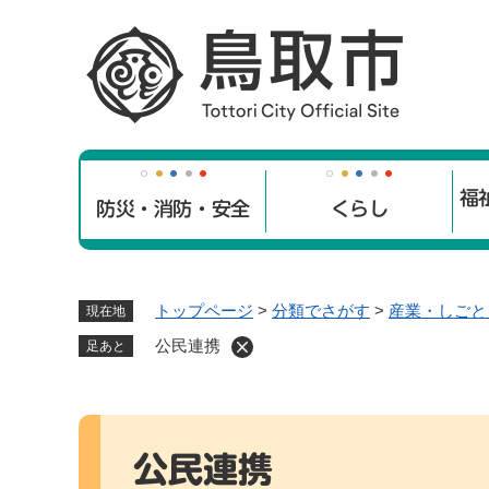
ペ
ー
ジ
の
先
頭
で
福
す
防災・消防・安全
くらし
。
トップページ
>
分類でさがす
>
産業・しごと
現在地
公民連携
足あと
本
文
公民連携