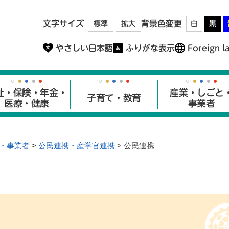
メニューを飛ばして本文へ
文字サイズ
背景色変更
標準
拡大
白
黒
やさしい日本語
ふりがな表示
Foreign l
祉・保険・年金・
産業・しごと
子育て・教育
医療・健康
事業者
・事業者
>
公民連携・産学官連携
>
公民連携