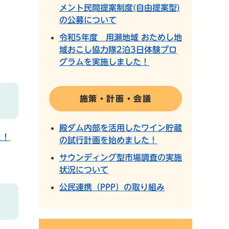
メント民間提案制度(自由提案型)
の公募について
令和5年度 用瀬地域 おためし地
域おこし協力隊2泊3日体験プロ
グラムを実施しました！
施策・計画・会議
殿ダム内部を活用したワイン貯蔵
た！
の試行計画を始めました！
サウンディング型市場調査の実施
状況について
公民連携（PPP）の取り組み