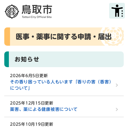
ペ
メニューを飛ばして本文へ
ー
ジ
の
先
本
頭
医事・薬事に関する申請・届出
文
で
す
。
お知らせ
2026年6月5日更新
その香り困っている人もいます「香りの害（香害）
について」
2025年12月15日更新
薬害、薬による健康被害について
2025年10月19日更新