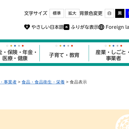
メニューを飛ばして本文へ
文字サイズ
背景色変更
標準
拡大
白
黒
やさしい日本語
ふりがな表示
Foreign l
祉・保険・年金・
産業・しごと
子育て・教育
医療・健康
事業者
・事業者
>
食品・食品衛生・栄養
>
食品表示