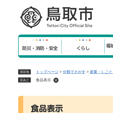
ペ
ー
ジ
の
先
頭
で
福
す
防災・消防・安全
くらし
。
トップページ
>
分類でさがす
>
産業・しごと
現在地
食品表示
足あと
本
文
食品表示