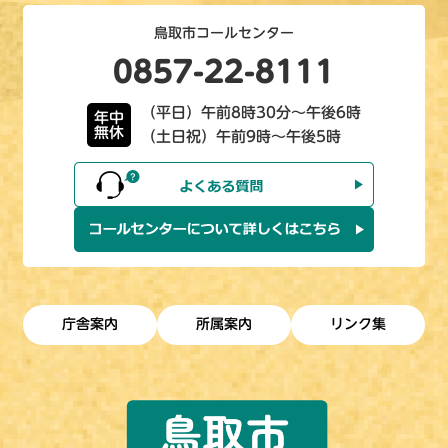
鳥取市コールセンター
0857-22-8111
（平日）午前8時30分～午後6時
年中
無休
（土日祝）午前9時～午後5時
庁舎案内
所属案内
リンク集