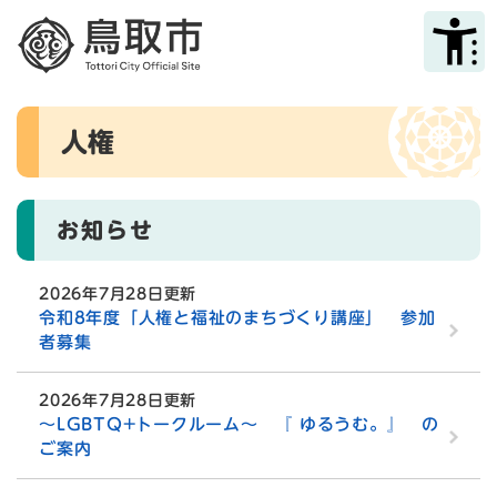
ペ
メニューを飛ばして本文へ
ー
ジ
の
先
本
頭
人権
文
で
す
。
お知らせ
2026年7月28日更新
令和8年度「人権と福祉のまちづくり講座」 参加
者募集
2026年7月28日更新
～LGBTQ+トークルーム～ 『 ゆるうむ。』 の
ご案内