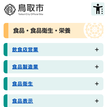
ペ
メニューを飛ばして本文へ
ー
ジ
の
先
本
頭
食品・食品衛生・栄養
文
で
す
。
飲食店営業
食品製造業
食品衛生
食品表示