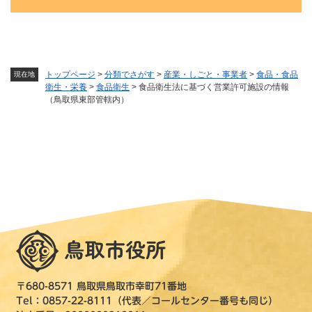
トップページ
>
分類でさがす
>
産業・しごと・事業者
>
食品・食品
現在地
衛生・栄養
>
食品衛生
>
食品衛生法に基づく営業許可施設の情報
（鳥取県東部管轄内）
〒680-8571 鳥取県鳥取市幸町71番地
Tel：0857-22-8111（代表／コールセンター番号も同じ）