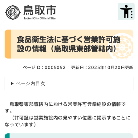
ペ
メニューを飛ばして本文へ
ー
ジ
の
先
本
頭
食品衛生法に基づく営業許可施
文
で
設の情報（鳥取県東部管轄内）
す
。
ページID：0005052
更新日：2025年10月20日更新
ページ内目次
鳥取県東部管轄内における営業許可登録施設の情報で
す。
（許可証は営業施設内の見やすい位置に掲示することに
なっています）