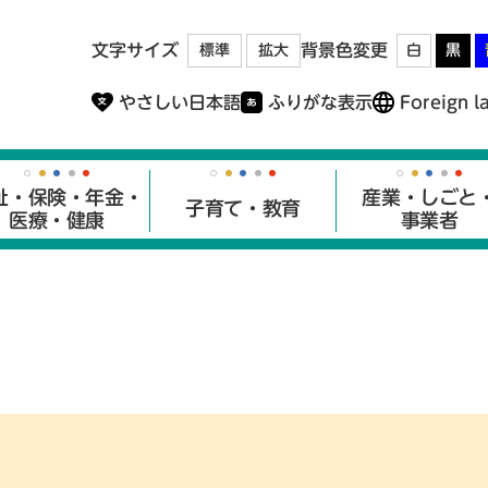
メニューを飛ばして本文へ
文字サイズ
背景色変更
標準
拡大
白
黒
やさしい日本語
ふりがな表示
Foreign l
祉・保険・年金・
産業・しごと
子育て・教育
医療・健康
事業者