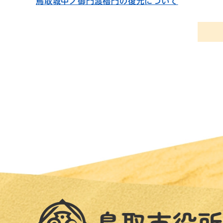
鳥取城中ノ御門渡櫓門の復元について