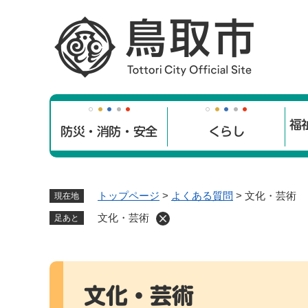
ペ
ー
ジ
の
先
頭
で
福
す
防災・消防・安全
くらし
。
トップページ
>
よくある質問
>
文化・芸術
現在地
文化・芸術
足あと
本
文
文化・芸術