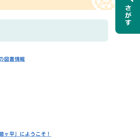
の図書情報
閤ヶ平」にようこそ！