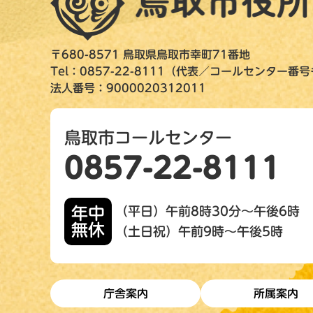
〒680-8571 鳥取県鳥取市幸町71番地
Tel：0857-22-8111（代表／コールセンター番
法人番号：9000020312011
鳥取市コールセンター
0857-22-8111
年中
（平日）午前8時30分～午後6時
無休
（土日祝）午前9時～午後5時
庁舎案内
所属案内