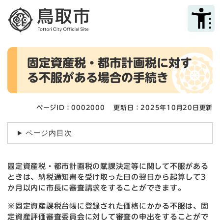
ペ
メニューを飛ばして本文へ
ー
ジ
の
先
本
頭
固定資産税・都市計画税に対す
文
で
る不服がある場合の手続き
す
。
ページID：0002000
更新日：2025年10月20日更新
ページ内目次
固定資産税・都市計画税の賦課決定等に関して不服がある
ときは、納税通知書を受け取った日の翌日から起算して3
か月以内に市長に審査請求をすることができます。
※固定資産課税台帳に登録された価格にかかる不服は、固
定資産評価審査委員会に対して審査の申出をすることがで