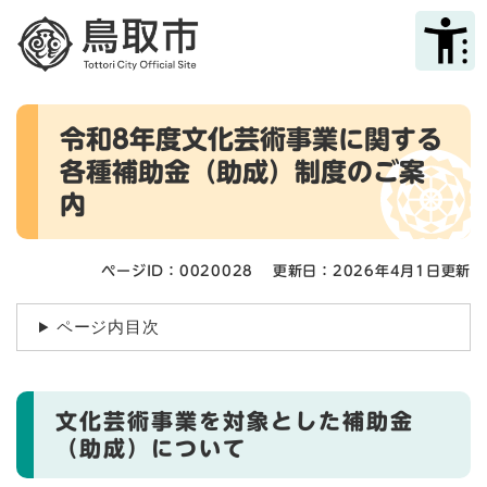
ペ
メニューを飛ばして本文へ
ー
ジ
の
先
本
頭
令和8年度文化芸術事業に関する
文
で
各種補助金（助成）制度のご案
す
。
内
ページID：0020028
更新日：2026年4月1日更新
ページ内目次
文化芸術事業を対象とした補助金
（助成）について