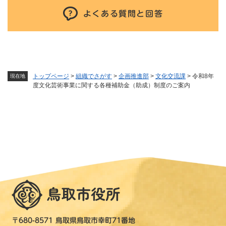
よくある質問と回答
トップページ
>
組織でさがす
>
企画推進部
>
文化交流課
>
令和8年
現在地
度文化芸術事業に関する各種補助金（助成）制度のご案内
〒680-8571 鳥取県鳥取市幸町71番地