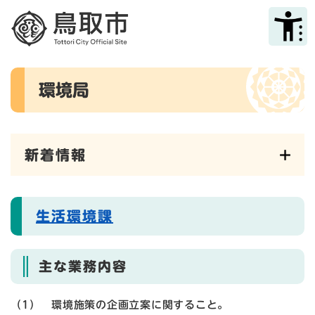
ペ
メニューを飛ばして本文へ
ー
ジ
の
先
本
頭
環境局
文
で
す
。
新着情報
生活環境課
主な業務内容
（1） 環境施策の企画立案に関すること。