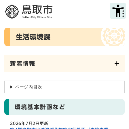
ペ
メニューを飛ばして本文へ
ー
ジ
の
先
本
頭
生活環境課
文
で
す
。
新着情報
ページ内目次
環境基本計画など
2026年7月2日更新