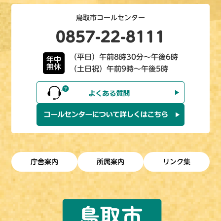
鳥取市コールセンター
0857-22-8111
（平日）午前8時30分～午後6時
年中
無休
（土日祝）午前9時～午後5時
庁舎案内
所属案内
リンク集