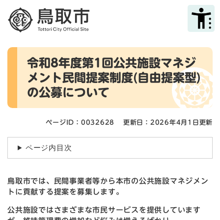
ペ
メニューを飛ばして本文へ
ー
ジ
の
先
本
頭
令和8年度第1回公共施設マネジ
文
で
メント民間提案制度(自由提案型)
す
。
の公募について
ページID：0032628
更新日：2026年4月1日更新
ページ内目次
鳥取市では、民間事業者等から本市の公共施設マネジメン
トに貢献する提案を募集します。
公共施設ではさまざまな市民サービスを提供しています