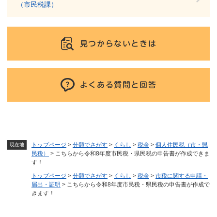
（市民税課）
見つからないときは
よくある質問と回答
トップページ
>
分類でさがす
>
くらし
>
税金
>
個人住民税（市・県
現在地
民税）
>
こちらから令和8年度市民税・県民税の申告書が作成できま
す！
トップページ
>
分類でさがす
>
くらし
>
税金
>
市税に関する申請・
届出・証明
>
こちらから令和8年度市民税・県民税の申告書が作成で
きます！