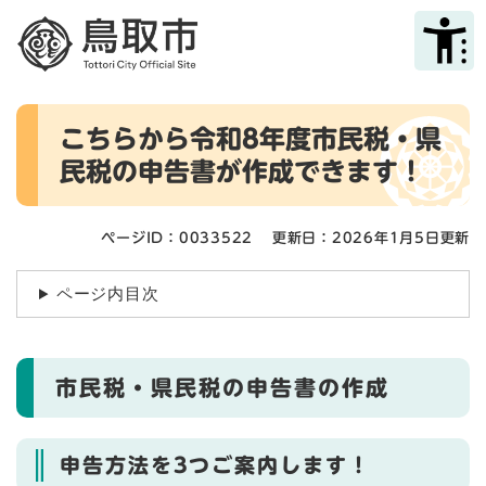
ペ
メニューを飛ばして本文へ
ー
ジ
の
先
本
頭
こちらから令和8年度市民税・県
文
で
民税の申告書が作成できます！
す
。
ページID：0033522
更新日：2026年1月5日更新
ページ内目次
市民税・県民税の申告書の作成
申告方法を3つご案内します！