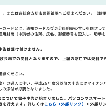
）、または各総合支所市民福祉課へご提出ください。（郵
ーカード又は、通知カード及び身分証明書の写しを同封して
信用封筒（申請者の住所、氏名、郵便番号を記入し、切手を
申告は受け付けません。
特設会場での受付となりますので、上記の窓口では受付で
確認ください。
）の導入に伴い、平成29年度分以降の申告にはマイナン
しの添付が必要となりました。
告について電子申告が始まりました。パソコンやスマート
きを行えます。詳しくは
こちら（外部リンク）
＜外部リ