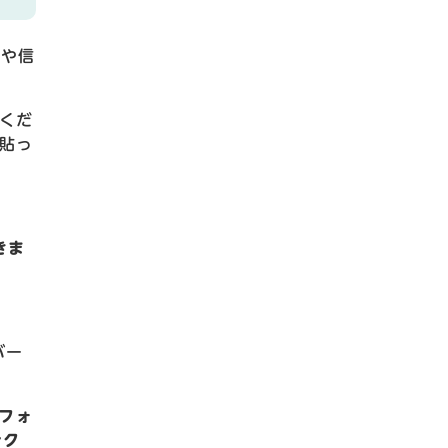
便や信
くだ
貼っ
きま
バー
フォ
ンク