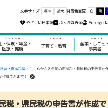
メニューを飛ばして本文へ
文字サイズ
背景色変更
標準
拡大
白
黒
やさしい日本語
ふりがな表示
Foreign l
祉・保険・年金・
産業・しごと
子育て・教育
医療・健康
事業者
理局
>
市民税課
>
こちらから各年度の市民税・県民税の申告書が
が作成できます！
民税・県民税の申告書が作成で