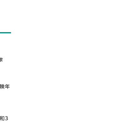
ま
険年
和3