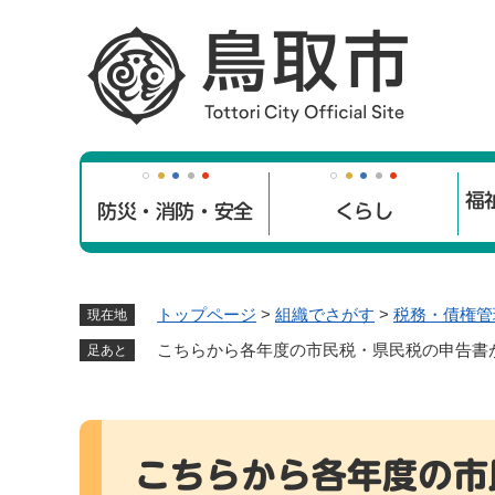
ペ
ー
ジ
の
先
頭
で
福
す
防災・消防・安全
くらし
。
トップページ
>
組織でさがす
>
税務・債権管
現在地
こちらから各年度の市民税・県民税の申告書
足あと
本
文
こちらから各年度の市