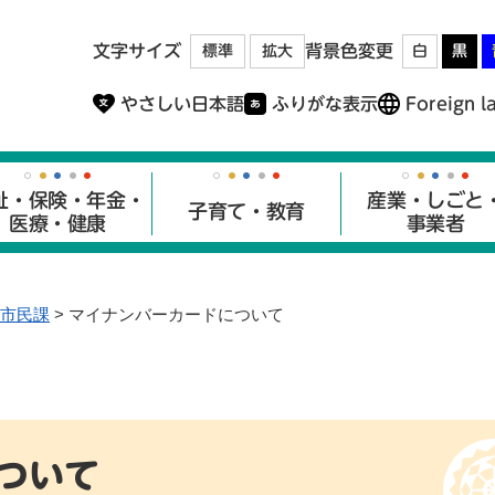
メニューを飛ばして本文へ
文字サイズ
背景色変更
標準
拡大
白
黒
やさしい日本語
ふりがな表示
Foreign l
祉・保険・年金・
産業・しごと
子育て・教育
医療・健康
事業者
市民課
>
マイナンバーカードについて
ついて