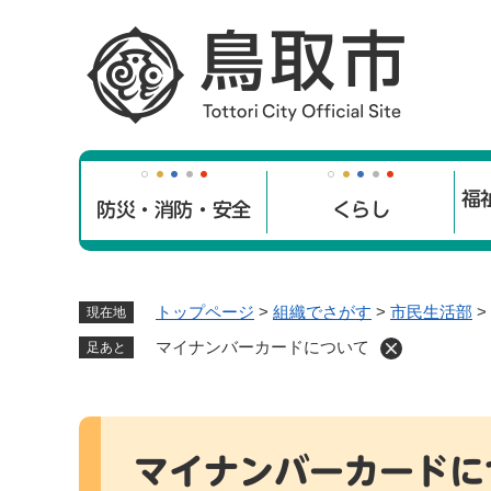
ペ
ー
ジ
の
先
頭
で
福
す
防災・消防・安全
くらし
。
トップページ
>
組織でさがす
>
市民生活部
>
現在地
マイナンバーカードについて
足あと
本
文
マイナンバーカードに