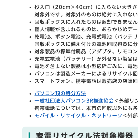
投入口（20cm×40cm）に入らない大
対象外です。対象外のものは絶対に入れな
回収ボックスに入れたものは返却できませ
個人情報が含まれるものは、あらかじめデ
乾電池、ボタン電池、充電式電池（バッテ
回収ボックスに備え付けの電池回収容器に
対象製品の標準付属品（アダプタ、リモコ
充電式電池（バッテリー）が外せない製品は
電池を含まない製品は小型破砕ごみに、電池
パソコンは製造メーカーによるリサイクル
スマートフォン、携帯電話は販売店の店頭
パソコン類の処分方法
一般社団法人パソコン3R推進協会
＜外部リ
携帯電話については、本市の回収以外にも
モバイル・リサイクル・ネットワーク
＜外
家電リサイクル法対象機器