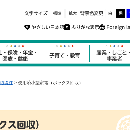
メニューを飛ばして本文へ
文字サイズ
背景色変更
標準
拡大
白
黒
やさしい日本語
ふりがな表示
Foreign l
祉・保険・年金・
産業・しごと
子育て・教育
医療・健康
事業者
環境課
>
使用済小型家電（ボックス回収）
クス回収）