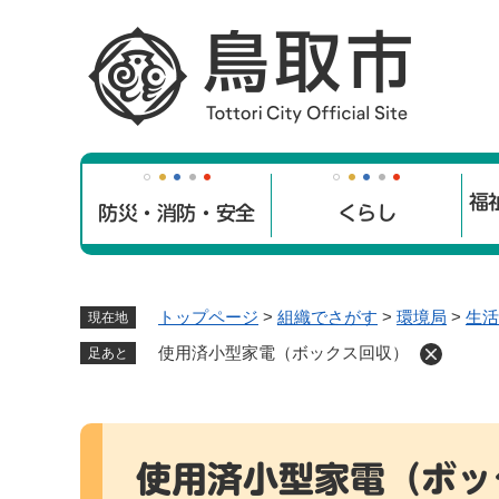
ペ
ー
ジ
の
先
頭
で
福
す
防災・消防・安全
くらし
。
トップページ
>
組織でさがす
>
環境局
>
生活
現在地
使用済小型家電（ボックス回収）
足あと
本
文
使用済小型家電（ボッ