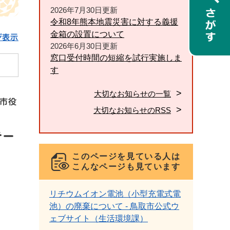
2026年7月30日更新
令和8年熊本地震災害に対する義援
金箱の設置について
ジ表示
2026年6月30日更新
窓口受付時間の短縮を試行実施しま
す
大切なお知らせの一覧
市役
大切なお知らせのRSS
テー
このページを見ている人は
こんなページも見ています
リチウムイオン電池（小型充電式電
池）の廃棄について - 鳥取市公式ウ
ェブサイト（生活環境課）